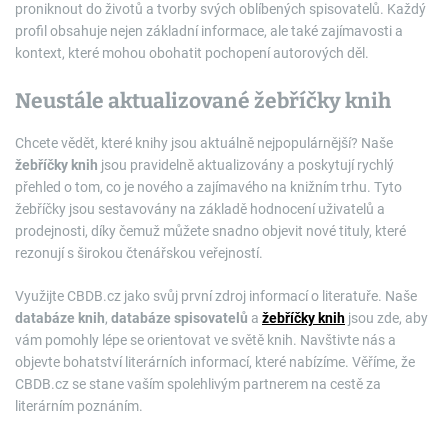
proniknout do životů a tvorby svých oblíbených spisovatelů. Každý
profil obsahuje nejen základní informace, ale také zajímavosti a
kontext, které mohou obohatit pochopení autorových děl.
Neustále aktualizované žebříčky knih
Chcete vědět, které knihy jsou aktuálně nejpopulárnější? Naše
žebříčky knih
jsou pravidelně aktualizovány a poskytují rychlý
přehled o tom, co je nového a zajímavého na knižním trhu. Tyto
žebříčky jsou sestavovány na základě hodnocení uživatelů a
prodejnosti, díky čemuž můžete snadno objevit nové tituly, které
rezonují s širokou čtenářskou veřejností.
Využijte CBDB.cz jako svůj první zdroj informací o literatuře. Naše
databáze knih
,
databáze spisovatelů
a
žebříčky knih
jsou zde, aby
vám pomohly lépe se orientovat ve světě knih. Navštivte nás a
objevte bohatství literárních informací, které nabízíme. Věříme, že
CBDB.cz se stane vaším spolehlivým partnerem na cestě za
literárním poznáním.