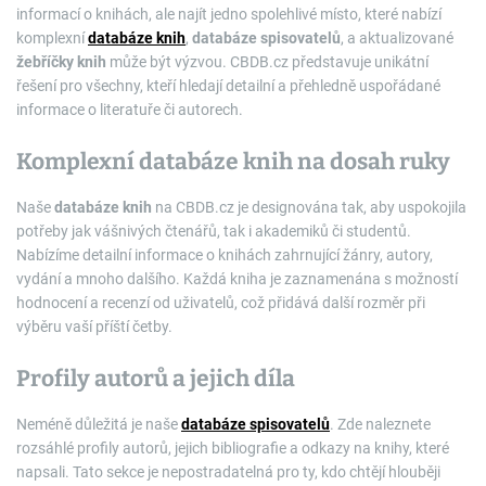
informací o knihách, ale najít jedno spolehlivé místo, které nabízí
komplexní
databáze knih
,
databáze spisovatelů
, a aktualizované
žebříčky knih
může být výzvou. CBDB.cz představuje unikátní
řešení pro všechny, kteří hledají detailní a přehledně uspořádané
informace o literatuře či autorech.
Komplexní databáze knih na dosah ruky
Naše
databáze knih
na CBDB.cz je designována tak, aby uspokojila
potřeby jak vášnivých čtenářů, tak i akademiků či studentů.
Nabízíme detailní informace o knihách zahrnující žánry, autory,
vydání a mnoho dalšího. Každá kniha je zaznamenána s možností
hodnocení a recenzí od uživatelů, což přidává další rozměr při
výběru vaší příští četby.
Profily autorů a jejich díla
Neméně důležitá je naše
databáze spisovatelů
. Zde naleznete
rozsáhlé profily autorů, jejich bibliografie a odkazy na knihy, které
napsali. Tato sekce je nepostradatelná pro ty, kdo chtějí hlouběji