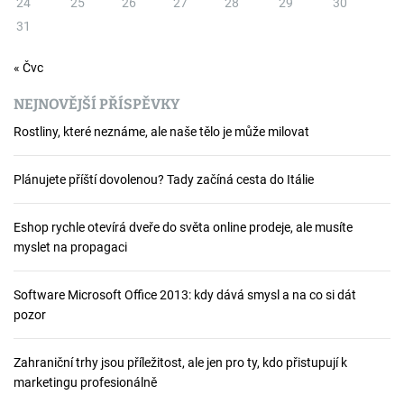
24
25
26
27
28
29
30
31
ř
í
« Čvc
s
NEJNOVĚJŠÍ PŘÍSPĚVKY
p
Rostliny, které neznáme, ale naše tělo je může milovat
ě
Plánujete příští dovolenou? Tady začíná cesta do Itálie
v
Eshop rychle otevírá dveře do světa online prodeje, ale musíte
e
myslet na propagaci
k
Software Microsoft Office 2013: kdy dává smysl a na co si dát
pozor
Zahraniční trhy jsou příležitost, ale jen pro ty, kdo přistupují k
marketingu profesionálně