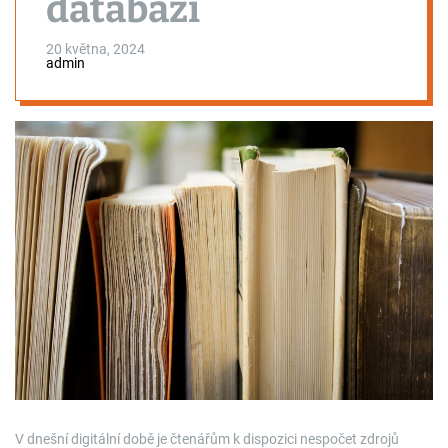
databází
20 května, 2024
admin
V dnešní digitální době je čtenářům k dispozici nespočet zdrojů