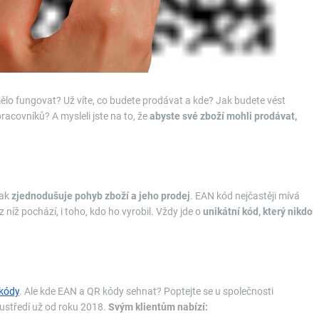
mělo fungovat? Už víte, co budete prodávat a kde? Jak budete vést
racovníků? A mysleli jste na to, že
abyste své zboží mohli prodávat,
tak
zjednodušuje pohyb zboží a jeho prodej
. EAN kód nejčastěji mívá
 z níž pochází, i toho, kdo ho vyrobil. Vždy jde o
unikátní kód, který nikdo
kódy
. Ale kde EAN a QR kódy sehnat? Poptejte se u společnosti
oustředí už od roku 2018.
Svým klientům nabízí: