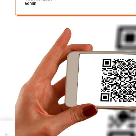
admin
tito