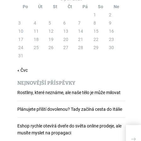
Po
Út
St
Čt
Pá
So
Ne
1
2
3
4
5
6
7
8
9
10
11
12
13
14
15
16
17
18
19
20
21
22
23
24
25
26
27
28
29
30
31
« Čvc
NEJNOVĚJŠÍ PŘÍSPĚVKY
Rostliny, které neznáme, ale naše tělo je může milovat
Plánujete příští dovolenou? Tady začíná cesta do Itálie
Eshop rychle otevírá dveře do světa online prodeje, ale
musíte myslet na propagaci
Proč