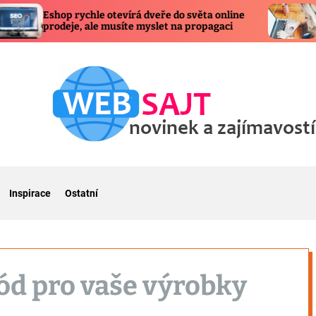
Eshop rychle otevírá dveře do světa online
Softwar
prodeje, ale musíte myslet na propagaci
smysl a 
Inspirace
Ostatní
ód pro vaše výrobky