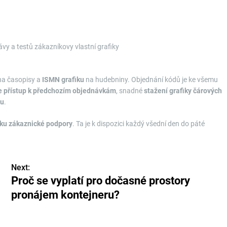
vy a testů zákazníkovy vlastní grafiky
a časopisy a
ISMN grafiku
na hudebniny. Objednání kódů je ke všemu
te přístup k předchozím objednávkám
, snadné
stažení grafiky čárových
su
.
nku zákaznické podpory
. Ta je k dispozici každý všední den do páté
Next:
Proč se vyplatí pro dočasné prostory
pronájem kontejneru?