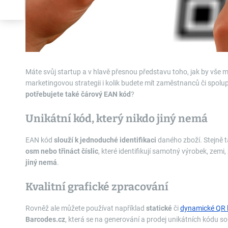
Máte svůj startup a v hlavě přesnou představu toho, jak by vše 
marketingovou strategii i kolik budete mít zaměstnanců či spolup
potřebujete také čárový EAN kód
?
Unikátní kód, který nikdo jiný nemá
EAN kód
slouží k jednoduché identifikaci
daného zboží. Stejně 
osm nebo třináct číslic
, které identifikují samotný výrobek, zemi,
jiný nemá
.
Kvalitní grafické zpracování
Rovněž ale můžete používat například
statické
či
dynamické QR 
Barcodes.cz
, která se na generování a prodej unikátních kódu s