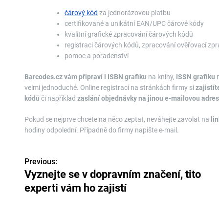
čárový kód
za jednorázovou platbu
certifikované a unikátní EAN/UPC čárové kódy
kvalitní grafické zpracování čárových kódů
registraci čárových kódů, zpracování ověřovací zprá
pomoc a poradenství
Barcodes.cz vám připraví i ISBN grafiku
na knihy,
ISSN grafiku
n
velmi jednoduché. Online registrací na stránkách firmy si
zajistí
kódů
či například
zaslání objednávky na jinou e-mailovou adre
Pokud se nejprve chcete na něco zeptat, neváhejte zavolat na
li
hodiny odpolední. Případně do firmy napište e-mail.
Previous:
N
Vyznejte se v dopravním značení, tito
a
experti vám ho zajistí
v