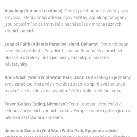
Aqualoop (Various Locations):
Tento typ tobogánu je známý svou
smyčkou, která přináší adrenalinový zážitek. Aqualoop tobogány
jsou populární po celém světě a nacházejí se v mnoha různých
vodních parcích.
Leap of Faith (Atlantis Paradise Island, Bahamy):
Tento tobogán
se nachází v Atlantis Paradise Island na Bahamách a prochází
akváriem s žraloky. Je to jedinečný zážitek pro odvážné
návštěvníky.
Brain Wash (Wet’n’Wild Water Park, USA):
Tento tobogán je známý
svou zatáčkou, která vás v rychlosti uvádí do spirálovitého „mytí
mozku“. Je to jedna z nejpopulárnějších atrakcí vodního parku.
Faser (Galaxy Erding, Německo):
Tento tobogán se nachází v
jednom z největších vodních parků v Evropě a nabízí rychlou jízdu s
několika zatáčkami a spirálami.
Jumeirah Sceirah (Wild Wadi Water Park, Spojené arabské