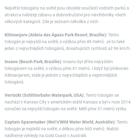
Největší tobogány na světě jsou obvykle součástí vodních parků a
atrakcí a nabízejí zábavu a dobrodružství pro návštěvníky všech
věkových kategorií. Zde je seznam několika z nich:
Kilimanjaro (Aldeia das Águas Park Resort, Brazílie):
Tento
tobogán je nejvyšší na světě, s výškou přes 49 metrů. Je to také
jeden z nejrychlejších tobogánů, dosahujících rychlosti až 96 km/h.
Insano (Beach Park, Brazílie):
Insano byl dříve nejvyšším
tobogánem na světě, s výškou přes 41 metrů. I když byl překonán
Kilimanjarem, stále je jedním z nejrychlejších a nejstrmějších
tobogánů.
Verrückt (Schlitterbahn Waterpark, USA):
Tento tobogán se
nachází v Kansas City v americkém státě Kansas a byl v roce 2014
označen za nejvyšší tobogán na světě. Měří přes 51 metrů výšky.
Captain Spacemaker (Wet’n’Wild Water World, Austrálie):
Tento
tobogán je nejdelší na světě, s délkou přes 660 metrů. Nabízí
nádherné výhledy na Gold Coast v Austrálii.