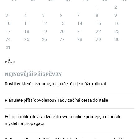
1
2
p
3
4
5
6
7
8
9
r
10
11
12
13
14
15
16
17
18
19
20
21
22
23
o
24
25
26
27
28
29
30
p
31
ř
« Čvc
í
NEJNOVĚJŠÍ PŘÍSPĚVKY
s
Rostliny, které neznáme, ale naše tělo je může milovat
p
Plánujete příští dovolenou? Tady začíná cesta do Itálie
ě
v
Eshop rychle otevírá dveře do světa online prodeje, ale musíte
myslet na propagaci
e