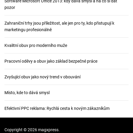
k
Software Microsoft Office 2013: kdy dává smysl a na co si dát
pozor
Zahraniční trhy jsou příležitost, ale jen pro ty, kdo přistupují k
marketingu profesionálně
Kvalitní obuv pro moderního muže
Pracovní oděvy a obuv jako základ bezpečné práce
Zvyšující obuv jako nový trend v obouvání
Místo, kde to dává smysl
Efektivní PPC reklama: Rychlá cesta k novým zákazníkům
Copyright © 2026 magxpress.